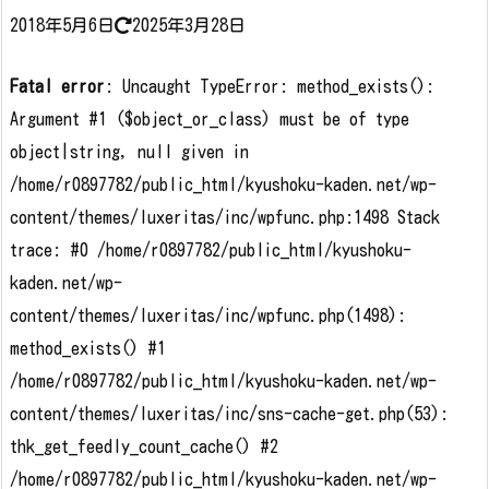
2018年5月6日
2025年3月28日
Fatal error
: Uncaught TypeError: method_exists():
Argument #1 ($object_or_class) must be of type
object|string, null given in
/home/r0897782/public_html/kyushoku-kaden.net/wp-
content/themes/luxeritas/inc/wpfunc.php:1498 Stack
trace: #0 /home/r0897782/public_html/kyushoku-
kaden.net/wp-
content/themes/luxeritas/inc/wpfunc.php(1498):
method_exists() #1
/home/r0897782/public_html/kyushoku-kaden.net/wp-
content/themes/luxeritas/inc/sns-cache-get.php(53):
thk_get_feedly_count_cache() #2
/home/r0897782/public_html/kyushoku-kaden.net/wp-