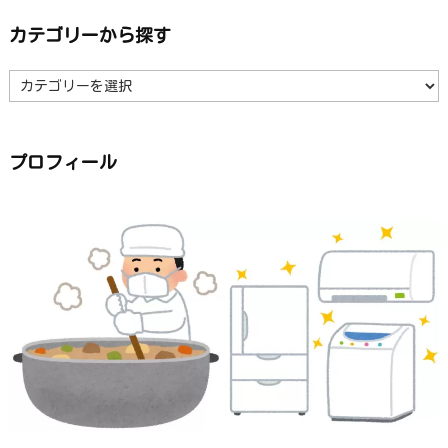
カテゴリーから探す
カ
テ
ゴ
リ
ー
か
ら
プロフィール
探
す