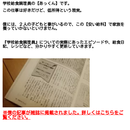
学校給食調理員の【あっくん】です。
この仕事は
好きだけど、
低所得という現実。
僕には、２人の子どもと妻がいるので、
この【安い給料】で
家族を
養っていかないといけません。
『学校給食調理員』についての
実際にあったエピソードや、
給食日
記、レシピ
など、
分かりやすく更新していきます
。
※僕の記事が雑誌に掲載されました。詳しくはこちらをご
覧ください。