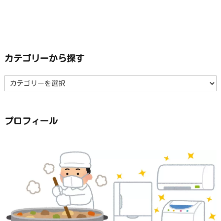
カテゴリーから探す
カ
テ
ゴ
リ
ー
か
ら
プロフィール
探
す