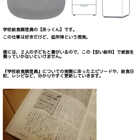
学校給食調理員の【あっくん】です。
この仕事は
好きだけど、
低所得という現実。
僕には、２人の子どもと妻がいるので、
この【安い給料】で
家族を
養っていかないといけません。
『学校給食調理員』についての
実際にあったエピソードや、
給食日
記、レシピ
など、
分かりやすく更新していきます
。