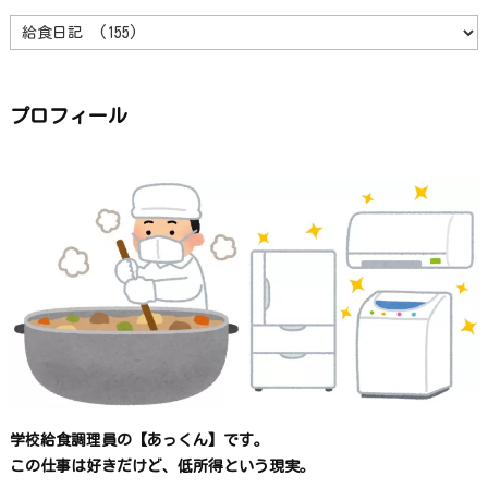
カ
テ
ゴ
リ
ー
か
ら
プロフィール
探
す
学校給食調理員の【あっくん】です。
この仕事は
好きだけど、
低所得という現実。