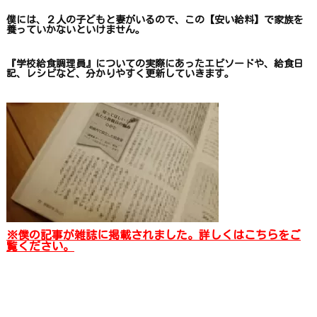
僕には、２人の子どもと妻がいるので、
この【安い給料】で
家族を
養っていかないといけません。
『学校給食調理員』についての
実際にあったエピソードや、
給食日
記、レシピ
など、
分かりやすく更新していきます
。
※僕の記事が雑誌に掲載されました。詳しくはこちらをご
覧ください。