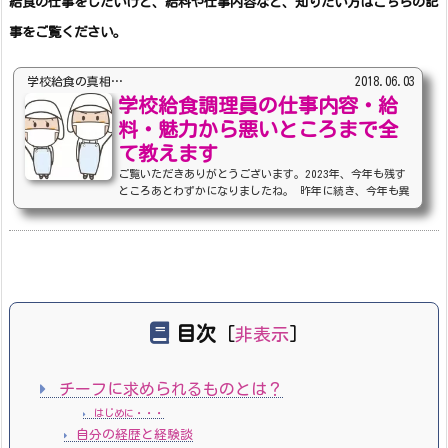
給食の仕事をしたいけど、給料や仕事内容など、
知りたい方はこちらの記
事をご覧ください。
学校給食の真相…
2018.06.03
学校給食調理員の仕事内容・給
料・魅力から悪いところまで全
て教えます
ご覧いただきありがとうございます。2023年、今年も残す
ところあとわずかになりましたね。 昨年に続き、今年も異
動があり、バタバタしてましたが、現在は現場にも慣れ、チ
ーフ業に専念しております。 そして、相変わらず、値上げ
が止まらず、給与は全然上がらない。 給食調理員として、
生活していくには、副業必須。最近では、副業の方が忙し
く、ブログ更新がおろそかになってしまって申し訳ありませ
ん。時間がある時に少しずつ更新していきますので、引き続
き、応援していただけると嬉しいです。 我が校では、最...
目次
[
非表示
]
チーフに求められるものとは？
はじめに・・・
自分の経歴と経験談