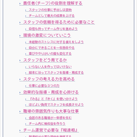
責任者(チーフ)の役割を理解する
スタッフの仕事に手出しは禁物
チームとして最大の成果を上げる
スタッフの信頼を得るために必要なこと
自信も持ってチーム作りを進めよう
環境の激変についていこう
未経験のストレスに対する備えをしよう
自分にできることを一生懸命やる
喜びややりがいの質も変化する
スタッフをどう育てるか
いらない人を作ってはいけない
脚本に沿ってスタッフを指導・育成する
スタッフの考える力を高める
仕事に必要な３つの力
効果的な指導・育成を心掛ける
『みる』と『きく』を使い分けよう
ほどよい負荷でスタッフを成長させよう
職場の雰囲気作りも大事な仕事
会話のある職場が一体感を生む
チーム内に補佐役を作ろう
チーム運営で必要な『報連相』
報連相が必要な理由を徹底する