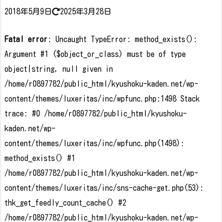
2018年5月9日
2025年3月28日
Fatal error
: Uncaught TypeError: method_exists():
Argument #1 ($object_or_class) must be of type
object|string, null given in
/home/r0897782/public_html/kyushoku-kaden.net/wp-
content/themes/luxeritas/inc/wpfunc.php:1498 Stack
trace: #0 /home/r0897782/public_html/kyushoku-
kaden.net/wp-
content/themes/luxeritas/inc/wpfunc.php(1498):
method_exists() #1
/home/r0897782/public_html/kyushoku-kaden.net/wp-
content/themes/luxeritas/inc/sns-cache-get.php(53):
thk_get_feedly_count_cache() #2
/home/r0897782/public_html/kyushoku-kaden.net/wp-