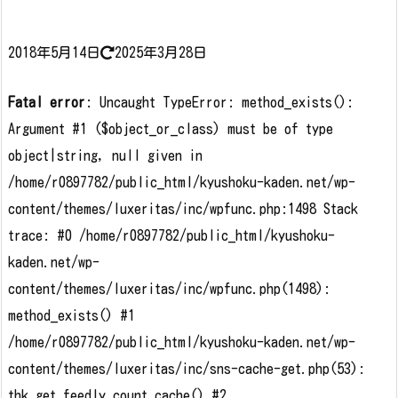
2018年5月14日
2025年3月28日
Fatal error
: Uncaught TypeError: method_exists():
Argument #1 ($object_or_class) must be of type
object|string, null given in
/home/r0897782/public_html/kyushoku-kaden.net/wp-
content/themes/luxeritas/inc/wpfunc.php:1498 Stack
trace: #0 /home/r0897782/public_html/kyushoku-
kaden.net/wp-
content/themes/luxeritas/inc/wpfunc.php(1498):
method_exists() #1
/home/r0897782/public_html/kyushoku-kaden.net/wp-
content/themes/luxeritas/inc/sns-cache-get.php(53):
thk_get_feedly_count_cache() #2