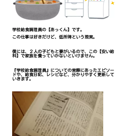
学校給食調理員の【あっくん】です。
この仕事は
好きだけど、
低所得という現実。
僕には、２人の子どもと妻がいるので、
この【安い給
料】で
家族を養っていかないといけません。
『学校給食調理員』についての
実際にあったエピソー
ドや、
給食日記、レシピ
など、
分かりやすく更新して
いきます
。