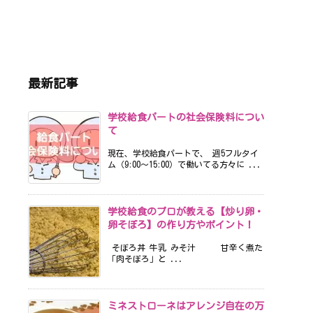
最新記事
学校給食パートの社会保険料につい
て
現在、学校給食パートで、 週5フルタイ
ム（9:00〜15:00）で働いてる方々に ...
学校給食のプロが教える【炒り卵・
卵そぼろ】の作り方やポイント！
そぼろ丼 牛乳 みそ汁 甘辛く煮た
「肉そぼろ」と ...
ミネストローネはアレンジ自在の万