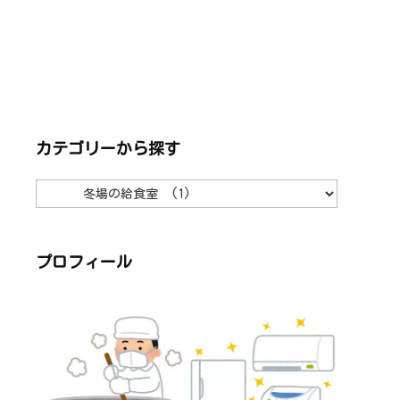
カテゴリーから探す
カ
テ
ゴ
リ
ー
か
ら
プロフィール
探
す