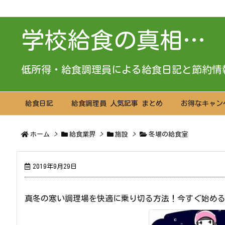
学校給食の真相…
低所得・給食調理員による給食日記と節約情
給食日記
給食調理員 人気記事 まとめ
お得なキャン
ホーム
>
給食業界
>
施設
>
冬場の給食室
2019年9月29日
真冬の寒い調理場を快適に乗り切る方法！今すぐ始め