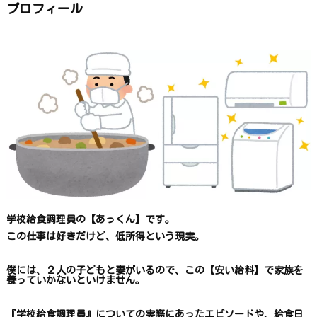
ら
プロフィール
探
す
学校給食調理員の【あっくん】です。
この仕事は
好きだけど、
低所得という現実。
僕には、２人の子どもと妻がいるので、
この【安い給料】で
家族を
養っていかないといけません。
『学校給食調理員』についての
実際にあったエピソードや、
給食日