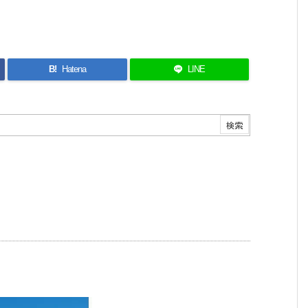
B!
Hatena
LINE