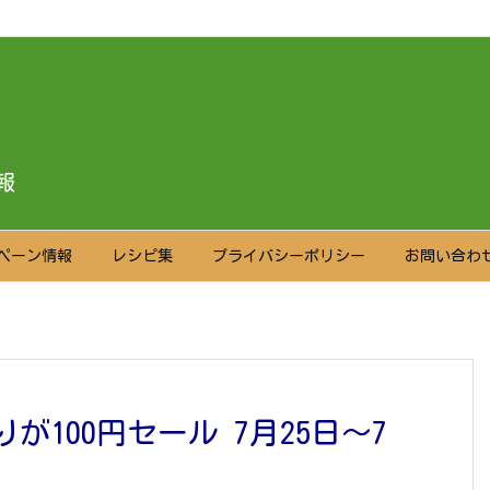
l in
/home/r0897782/public_html/kyushoku-kaden.net/wp-content/
報
ペーン情報
レシピ集
プライバシーポリシー
お問い合わ
100円セール 7月25日～7