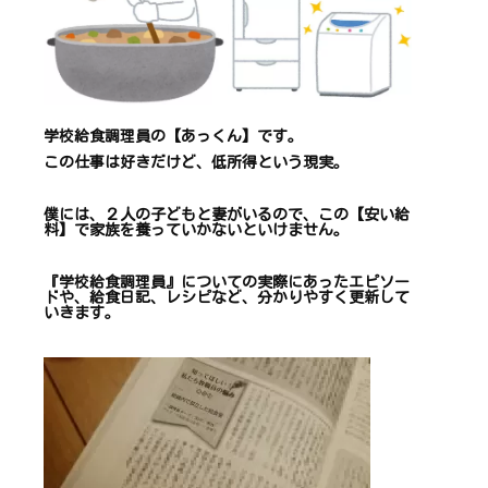
学校給食調理員の【あっくん】です。
この仕事は
好きだけど、
低所得という現実。
僕には、２人の子どもと妻がいるので、
この【安い給
料】で
家族を養っていかないといけません。
『学校給食調理員』についての
実際にあったエピソー
ドや、
給食日記、レシピ
など、
分かりやすく更新して
いきます
。