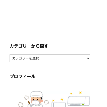
カテゴリーから探す
カ
テ
ゴ
リ
ー
か
ら
プロフィール
探
す