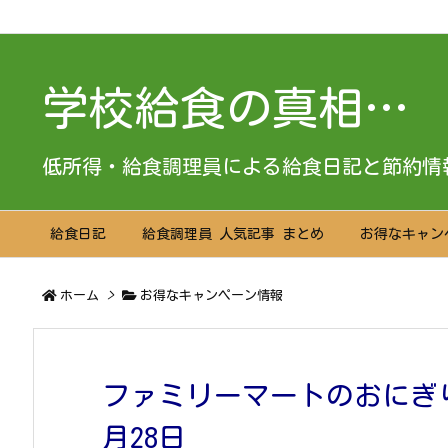
Warning
: Trying to access array offset on value of type boo
学校給食の真相…
低所得・給食調理員による給食日記と節約情
給食日記
給食調理員 人気記事 まとめ
お得なキャン
ホーム
>
お得なキャンペーン情報
ファミリーマートのおにぎりが
月28日