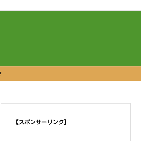
themes/luxeritas/inc/json-ld.php
on line
120
せ
【スポンサーリンク】