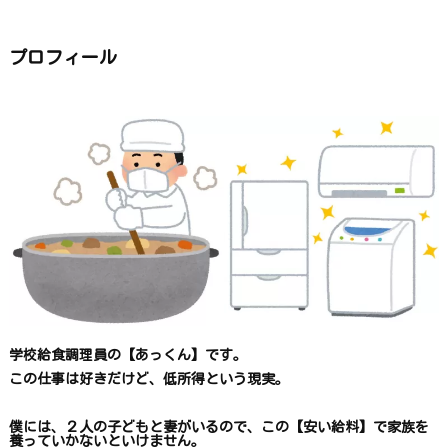
リ
ー
か
ら
プロフィール
探
す
学校給食調理員の【あっくん】です。
この仕事は
好きだけど、
低所得という現実。
僕には、２人の子どもと妻がいるので、
この【安い給料】で
家族を
養っていかないといけません。