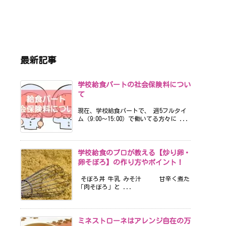
最新記事
学校給食パートの社会保険料につい
て
現在、学校給食パートで、 週5フルタイ
ム（9:00〜15:00）で働いてる方々に ...
学校給食のプロが教える【炒り卵・
卵そぼろ】の作り方やポイント！
そぼろ丼 牛乳 みそ汁 甘辛く煮た
「肉そぼろ」と ...
ミネストローネはアレンジ自在の万