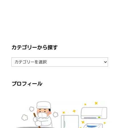
カテゴリーから探す
カ
テ
ゴ
リ
ー
か
ら
プロフィール
探
す