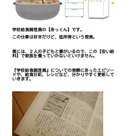
学校給食調理員の【あっくん】です。
この仕事は
好きだけど、
低所得という現実。
僕には、２人の子どもと妻がいるので、
この【安い給
料】で
家族を養っていかないといけません。
『学校給食調理員』についての
実際にあったエピソー
ドや、
給食日記、レシピ
など、
分かりやすく更新して
いきます
。