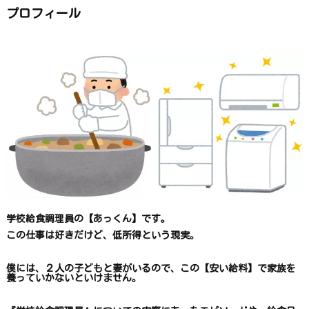
か
ら
プロフィール
探
す
学校給食調理員の【あっくん】です。
この仕事は
好きだけど、
低所得という現実。
僕には、２人の子どもと妻がいるので、
この【安い給料】で
家族を
養っていかないといけません。