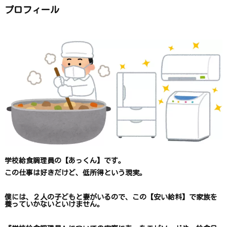
か
ら
プロフィール
探
す
学校給食調理員の【あっくん】です。
この仕事は
好きだけど、
低所得という現実。
僕には、２人の子どもと妻がいるので、
この【安い給料】で
家族を
養っていかないといけません。