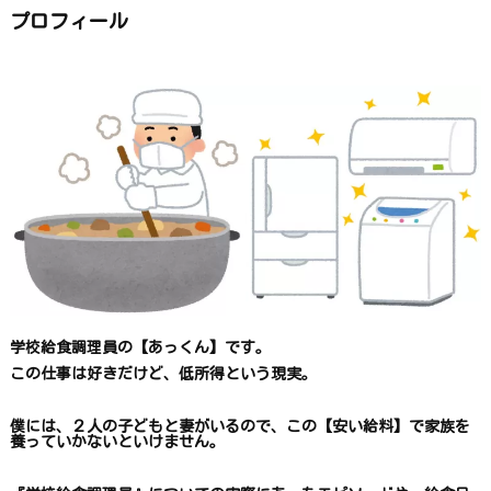
か
ら
プロフィール
探
す
学校給食調理員の【あっくん】です。
この仕事は
好きだけど、
低所得という現実。
僕には、２人の子どもと妻がいるので、
この【安い給料】で
家族を
養っていかないといけません。