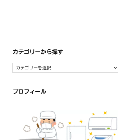
カテゴリーから探す
カ
テ
ゴ
リ
ー
か
ら
プロフィール
探
す