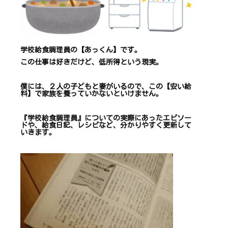
学校給食調理員の【あっくん】です。
この仕事は
好きだけど、
低所得という現実。
僕には、２人の子どもと妻がいるので、
この【安い給
料】で
家族を養っていかないといけません。
『学校給食調理員』についての
実際にあったエピソー
ドや、
給食日記、レシピ
など、
分かりやすく更新して
いきます
。