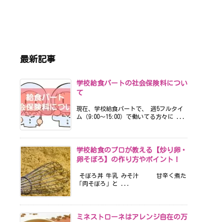
最新記事
学校給食パートの社会保険料につい
て
現在、学校給食パートで、 週5フルタイ
ム（9:00〜15:00）で働いてる方々に ...
学校給食のプロが教える【炒り卵・
卵そぼろ】の作り方やポイント！
そぼろ丼 牛乳 みそ汁 甘辛く煮た
「肉そぼろ」と ...
ミネストローネはアレンジ自在の万