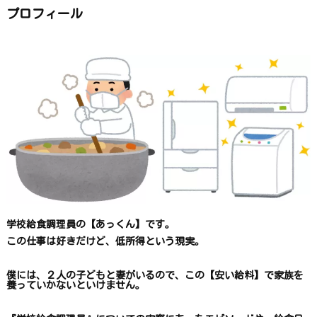
か
ら
プロフィール
探
す
学校給食調理員の【あっくん】です。
この仕事は
好きだけど、
低所得という現実。
僕には、２人の子どもと妻がいるので、
この【安い給料】で
家族を
養っていかないといけません。