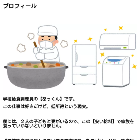
か
ら
プロフィール
探
す
学校給食調理員の【あっくん】です。
この仕事は
好きだけど、
低所得という現実。
僕には、２人の子どもと妻がいるので、
この【安い給料】で
家族を
養っていかないといけません。