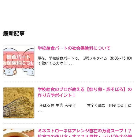
最新記事
学校給食パートの社会保険料について
現在、学校給食パートで、 週5フルタイム（9:00〜15:00）
で働いてる方々に ...
学校給食のプロが教える【炒り卵・卵そぼろ】の
作り方やポイント！
そぼろ丼 牛乳 みそ汁 甘辛く煮た「肉そぼろ」と
...
ミネストローネはアレンジ自在の万能スープ！？
給食での作り方・オススメ具材・レシピを大公開