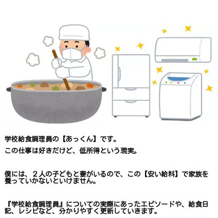
探
す
学校給食調理員の【あっくん】です。
この仕事は
好きだけど、
低所得という現実。
僕には、２人の子どもと妻がいるので、
この【安い給料】で
家族を
養っていかないといけません。
『学校給食調理員』についての
実際にあったエピソードや、
給食日
記、レシピ
など、
分かりやすく更新していきます
。