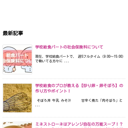
最新記事
学校給食パートの社会保険料について
現在、学校給食パートで、 週5フルタイム（9:00〜15:00）
で働いてる方々に ...
学校給食のプロが教える【炒り卵・卵そぼろ】の
作り方やポイント！
そぼろ丼 牛乳 みそ汁 甘辛く煮た「肉そぼろ」と
...
ミネストローネはアレンジ自在の万能スープ！？