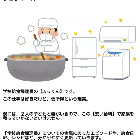
探
す
学校給食調理員の【あっくん】です。
この仕事は
好きだけど、
低所得という現実。
僕には、２人の子どもと妻がいるので、
この【安い給料】で
家族を
養っていかないといけません。
『学校給食調理員』についての
実際にあったエピソードや、
給食日
記、レシピ
など、
分かりやすく更新していきます
。