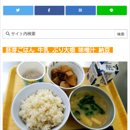
B!
胚芽ごはん 牛乳 ぶり大根 味噌汁 納豆