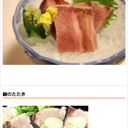
鰤のたたき