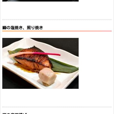
鰤の塩焼き、照り焼き