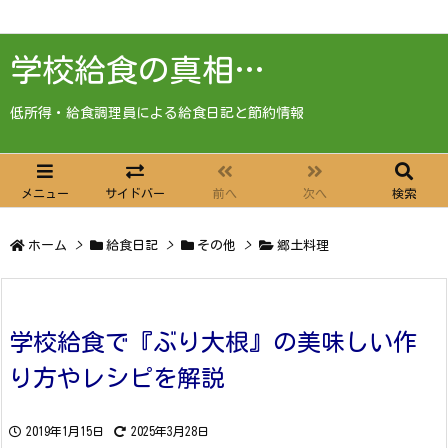
学校給食の真相…
低所得・給食調理員による給食日記と節約情報
メニュー
サイドバー
前へ
次へ
検索
ホーム
>
給食日記
>
その他
>
郷土料理
学校給食で『ぶり大根』の美味しい作
り方やレシピを解説
2019年1月15日
2025年3月28日