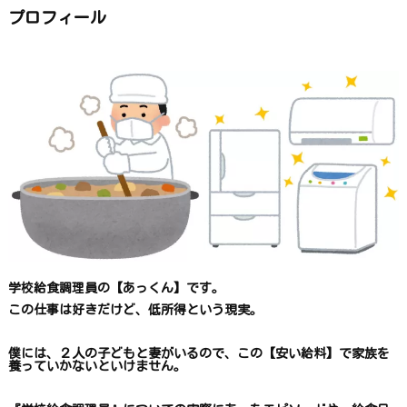
か
ら
プロフィール
探
す
学校給食調理員の【あっくん】です。
この仕事は
好きだけど、
低所得という現実。
僕には、２人の子どもと妻がいるので、
この【安い給料】で
家族を
養っていかないといけません。