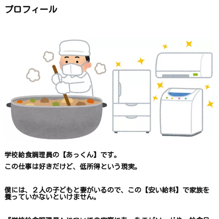
か
ら
プロフィール
探
す
学校給食調理員の【あっくん】です。
この仕事は
好きだけど、
低所得という現実。
僕には、２人の子どもと妻がいるので、
この【安い給料】で
家族を
養っていかないといけません。