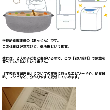
学校給食調理員の【あっくん】です。
この仕事は
好きだけど、
低所得という現実。
僕には、２人の子どもと妻がいるので、
この【安い給料】で
家族を
養っていかないといけません。
『学校給食調理員』についての
実際にあったエピソードや、
給食日
記、レシピ
など、
分かりやすく更新していきます
。