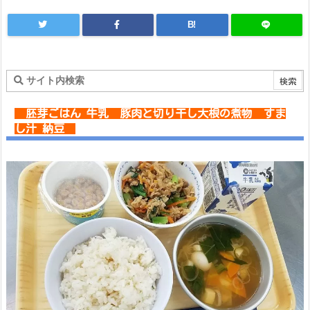
B!
胚芽ごはん 牛乳 豚肉と切り干し大根の煮物 すま
し汁 納豆