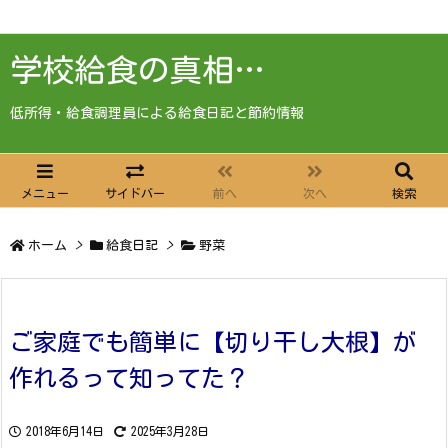
学校給食の真相…
低所得・給食調理員による給食日記と節約情報
メニュー
サイドバー
前へ
次へ
検索
ホーム
>
給食日記
>
野菜
ご家庭でも簡単に【切り干し大根】が
作れるって知ってた？
2018年6月14日
2025年3月28日