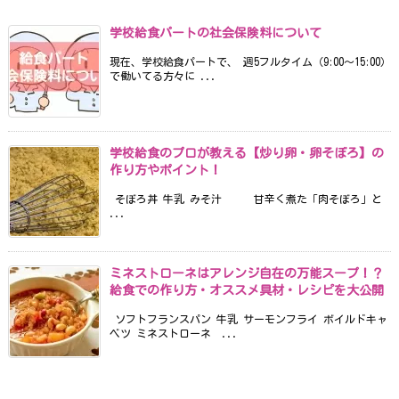
学校給食パートの社会保険料について
現在、学校給食パートで、 週5フルタイム（9:00〜15:00）
で働いてる方々に ...
学校給食のプロが教える【炒り卵・卵そぼろ】の
作り方やポイント！
そぼろ丼 牛乳 みそ汁 甘辛く煮た「肉そぼろ」と
...
ミネストローネはアレンジ自在の万能スープ！？
給食での作り方・オススメ具材・レシピを大公開
ソフトフランスパン 牛乳 サーモンフライ ボイルドキャ
ベツ ミネストローネ ...