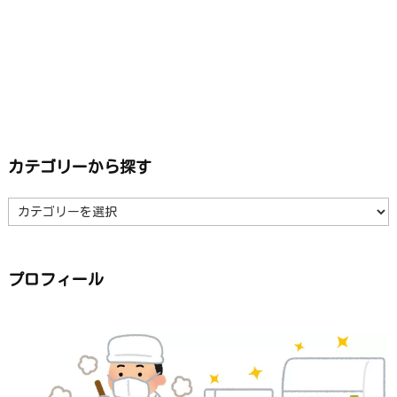
カテゴリーから探す
カ
テ
ゴ
リ
ー
か
ら
プロフィール
探
す