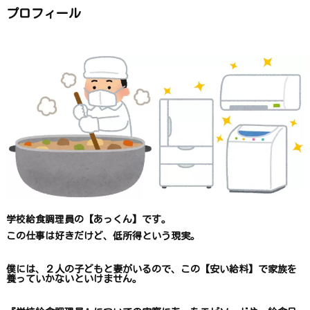
か
ら
プロフィール
探
す
学校給食調理員の【あっくん】です。
この仕事は
好きだけど、
低所得という現実。
僕には、２人の子どもと妻がいるので、
この【安い給料】で
家族を
養っていかないといけません。