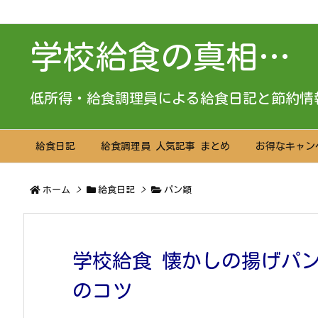
学校給食の真相…
低所得・給食調理員による給食日記と節約情
給食日記
給食調理員 人気記事 まとめ
お得なキャン
ホーム
>
給食日記
>
パン類
学校給食 懐かしの揚げパ
のコツ