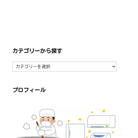
カテゴリーから探す
カ
テ
ゴ
リ
ー
か
ら
プロフィール
探
す