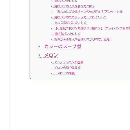
揚げパンのレシピ
揚げパンの上手な食べ方とは？
“あなたはどの揚げパンの味が好き？"アンケート編
揚げパンのカロリーって、どれぐらい？
きなこ揚げパンのレシピ
【ご家庭で食パンを揚げパン風に？】 フライパンで簡単
揚げ食パンのレシピ
調理が苦手な人や面倒くさがりの方、必見！
カレーのスープ煮
メロン
アンデスメロンの由来
メロンの旬や生産地
メロンの栄養