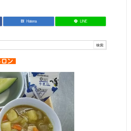
B!
Hatena
LINE
メロン