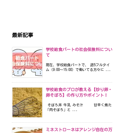
最新記事
学校給食パートの社会保険料につい
て
現在、学校給食パートで、 週5フルタイ
ム（9:00〜15:00）で働いてる方々に ...
学校給食のプロが教える【炒り卵・
卵そぼろ】の作り方やポイント！
そぼろ丼 牛乳 みそ汁 甘辛く煮た
「肉そぼろ」と ...
ミネストローネはアレンジ自在の万