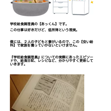
学校給食調理員の【あっくん】です。
この仕事は
好きだけど、
低所得という現実。
僕には、２人の子どもと妻がいるので、
この【安い給
料】で
家族を養っていかないといけません。
『学校給食調理員』についての
実際にあったエピソー
ドや、
給食日記、レシピ
など、
分かりやすく更新して
いきます
。