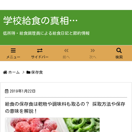
学校給食の真相…
低所得・給食調理員による給食日記と節約情報
メニュー
サイドバー
前へ
次へ
検索
ホーム
>
保存食
2019年1月22日
給食の保存食は乾物や調味料も取るの？ 採取方法や保存
の意味を解説！