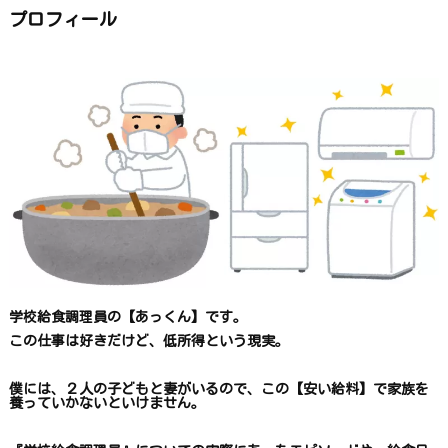
か
ら
プロフィール
探
す
学校給食調理員の【あっくん】です。
この仕事は
好きだけど、
低所得という現実。
僕には、２人の子どもと妻がいるので、
この【安い給料】で
家族を
養っていかないといけません。