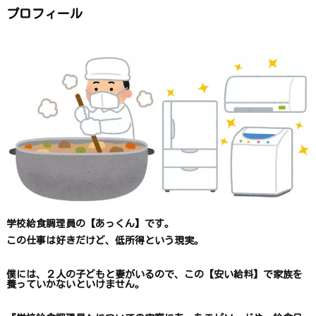
か
ら
プロフィール
探
す
学校給食調理員の【あっくん】です。
この仕事は
好きだけど、
低所得という現実。
僕には、２人の子どもと妻がいるので、
この【安い給料】で
家族を
養っていかないといけません。