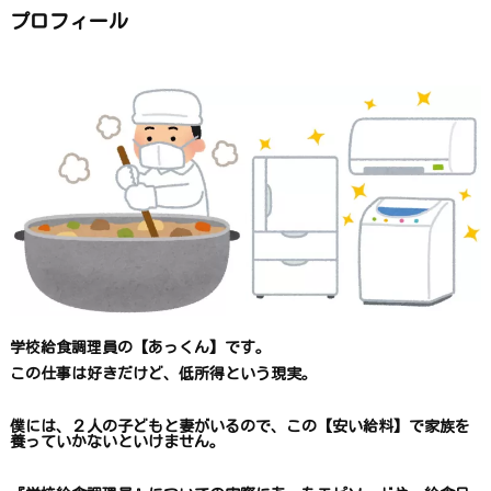
か
ら
プロフィール
探
す
学校給食調理員の【あっくん】です。
この仕事は
好きだけど、
低所得という現実。
僕には、２人の子どもと妻がいるので、
この【安い給料】で
家族を
養っていかないといけません。