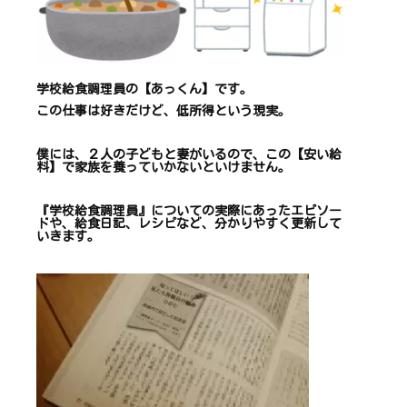
学校給食調理員の【あっくん】です。
この仕事は
好きだけど、
低所得という現実。
僕には、２人の子どもと妻がいるので、
この【安い給
料】で
家族を養っていかないといけません。
『学校給食調理員』についての
実際にあったエピソー
ドや、
給食日記、レシピ
など、
分かりやすく更新して
いきます
。