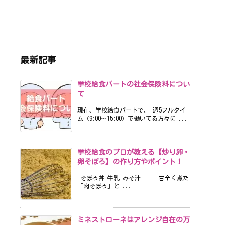
最新記事
学校給食パートの社会保険料につい
て
現在、学校給食パートで、 週5フルタイ
ム（9:00〜15:00）で働いてる方々に ...
学校給食のプロが教える【炒り卵・
卵そぼろ】の作り方やポイント！
そぼろ丼 牛乳 みそ汁 甘辛く煮た
「肉そぼろ」と ...
ミネストローネはアレンジ自在の万