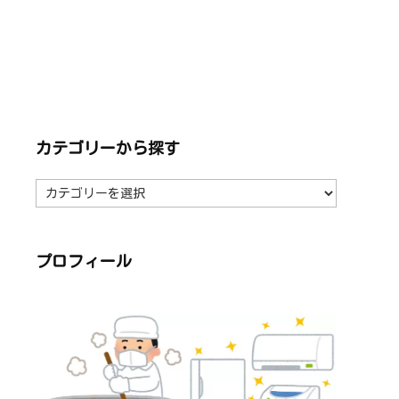
カテゴリーから探す
カ
テ
ゴ
リ
ー
か
ら
プロフィール
探
す