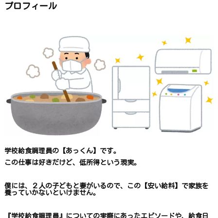
ら
プロフィール
探
す
学校給食調理員の【あっくん】です。
この仕事は
好きだけど、
低所得という現実。
僕には、２人の子どもと妻がいるので、
この【安い給料】で
家族を
養っていかないといけません。
『学校給食調理員』についての
実際にあったエピソードや、
給食日