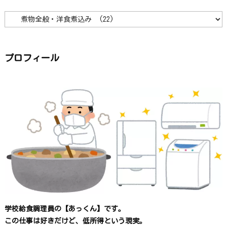
カ
テ
ゴ
リ
ー
か
ら
プロフィール
探
す
学校給食調理員の【あっくん】です。
この仕事は
好きだけど、
低所得という現実。