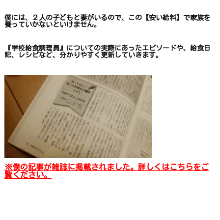
僕には、２人の子どもと妻がいるので、
この【安い給料】で
家族を
養っていかないといけません。
『学校給食調理員』についての
実際にあったエピソードや、
給食日
記、レシピ
など、
分かりやすく更新していきます
。
※僕の記事が雑誌に掲載されました。詳しくはこちらをご
覧ください。