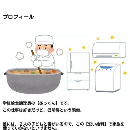
ゴ
リ
ー
か
ら
プロフィール
探
す
学校給食調理員の【あっくん】です。
この仕事は
好きだけど、
低所得という現実。
僕には、２人の子どもと妻がいるので、
この【安い給料】で
家族を
養っていかないといけません。