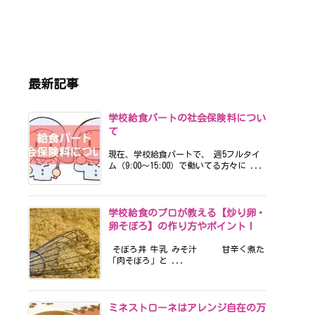
最新記事
学校給食パートの社会保険料につい
て
現在、学校給食パートで、 週5フルタイ
ム（9:00〜15:00）で働いてる方々に ...
学校給食のプロが教える【炒り卵・
卵そぼろ】の作り方やポイント！
そぼろ丼 牛乳 みそ汁 甘辛く煮た
「肉そぼろ」と ...
ミネストローネはアレンジ自在の万