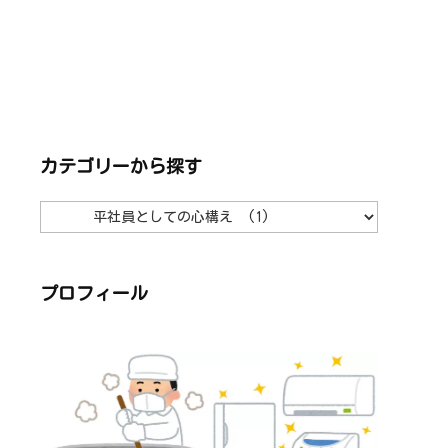
カテゴリーから探す
カ
テ
ゴ
リ
ー
か
ら
プロフィール
探
す