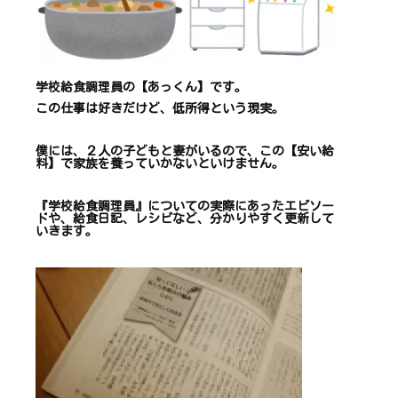
学校給食調理員の【あっくん】です。
この仕事は
好きだけど、
低所得という現実。
僕には、２人の子どもと妻がいるので、
この【安い給
料】で
家族を養っていかないといけません。
『学校給食調理員』についての
実際にあったエピソー
ドや、
給食日記、レシピ
など、
分かりやすく更新して
いきます
。