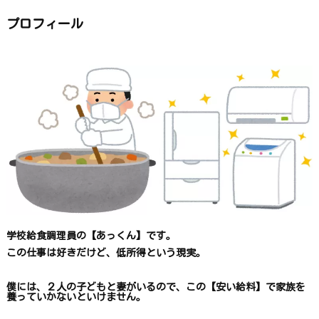
ー
か
ら
プロフィール
探
す
学校給食調理員の【あっくん】です。
この仕事は
好きだけど、
低所得という現実。
僕には、２人の子どもと妻がいるので、
この【安い給料】で
家族を
養っていかないといけません。