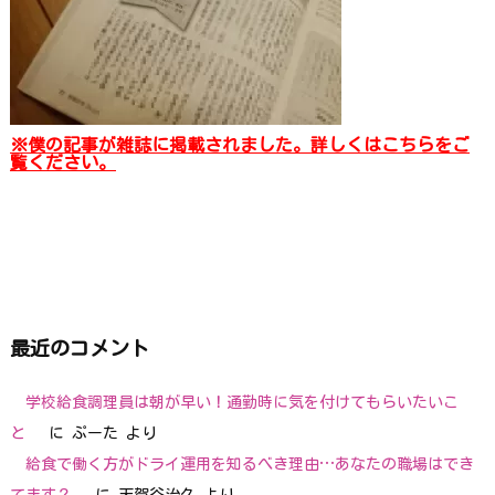
※僕の記事が雑誌に掲載されました。詳しくはこちらをご
覧ください。
最近のコメント
学校給食調理員は朝が早い！通勤時に気を付けてもらいたいこ
と
に
ぷーた
より
給食で働く方がドライ運用を知るべき理由…あなたの職場はでき
てます？
に
天賀谷治久
より