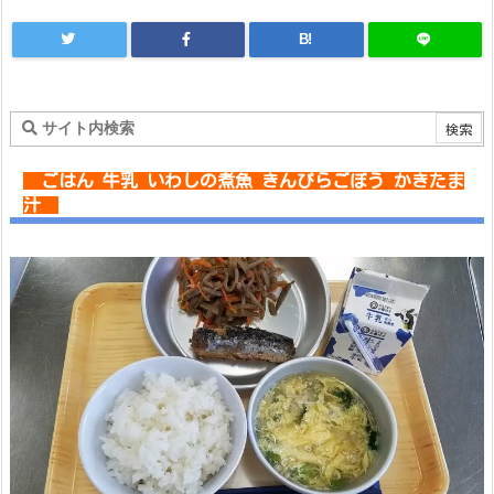
B!
ごはん 牛乳 いわしの煮魚 きんぴらごぼう かきたま
汁