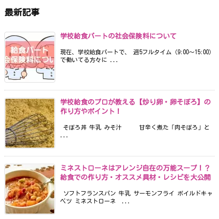
最新記事
学校給食パートの社会保険料について
現在、学校給食パートで、 週5フルタイム（9:00〜15:00）
で働いてる方々に ...
学校給食のプロが教える【炒り卵・卵そぼろ】の
作り方やポイント！
そぼろ丼 牛乳 みそ汁 甘辛く煮た「肉そぼろ」と
...
ミネストローネはアレンジ自在の万能スープ！？
給食での作り方・オススメ具材・レシピを大公開
ソフトフランスパン 牛乳 サーモンフライ ボイルドキャ
ベツ ミネストローネ ...