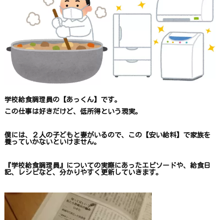
学校給食調理員の【あっくん】です。
この仕事は
好きだけど、
低所得という現実。
僕には、２人の子どもと妻がいるので、
この【安い給料】で
家族を
養っていかないといけません。
『学校給食調理員』についての
実際にあったエピソードや、
給食日
記、レシピ
など、
分かりやすく更新していきます
。