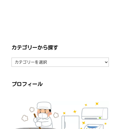
カテゴリーから探す
カ
テ
ゴ
リ
ー
か
ら
プロフィール
探
す