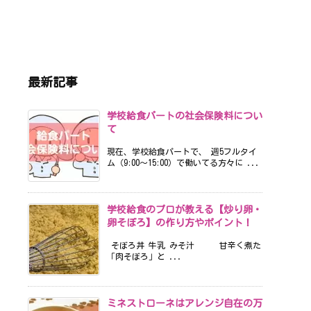
最新記事
学校給食パートの社会保険料につい
て
現在、学校給食パートで、 週5フルタイ
ム（9:00〜15:00）で働いてる方々に ...
学校給食のプロが教える【炒り卵・
卵そぼろ】の作り方やポイント！
そぼろ丼 牛乳 みそ汁 甘辛く煮た
「肉そぼろ」と ...
ミネストローネはアレンジ自在の万