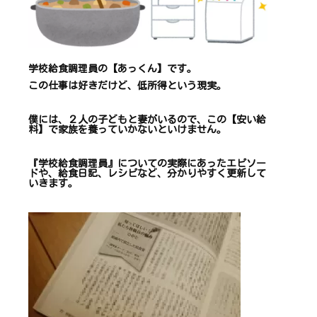
学校給食調理員の【あっくん】です。
この仕事は
好きだけど、
低所得という現実。
僕には、２人の子どもと妻がいるので、
この【安い給
料】で
家族を養っていかないといけません。
『学校給食調理員』についての
実際にあったエピソー
ドや、
給食日記、レシピ
など、
分かりやすく更新して
いきます
。