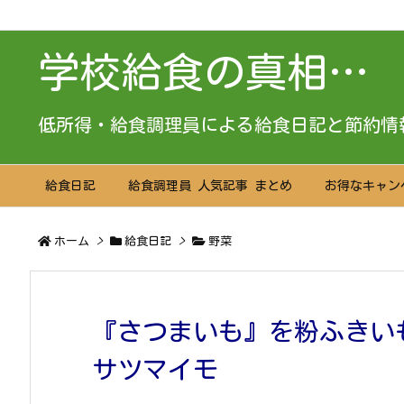
学校給食の真相…
低所得・給食調理員による給食日記と節約情
給食日記
給食調理員 人気記事 まとめ
お得なキャン
ホーム
>
給食日記
>
野菜
『さつまいも』を粉ふきい
サツマイモ