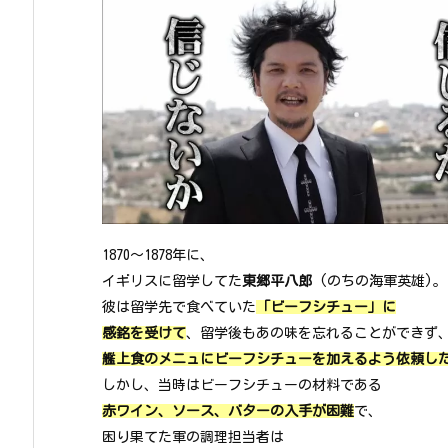
1870～1878年に、
イギリスに留学してた
東郷平八郎
(のちの海軍英雄)。
彼は留学先で食べていた
「ビーフシチュー」に
感銘を受けて
、留学後もあの味を忘れることができず
艦上食のメニュにビーフシチューを加えるよう依頼し
しかし、当時はビーフシチューの材料である
赤ワイン、ソース、バターの入手が困難
で、
困り果てた軍の調理担当者は