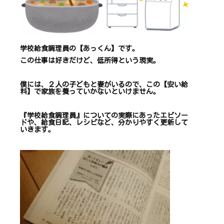
学校給食調理員の【あっくん】です。
この仕事は
好きだけど、
低所得という現実。
僕には、２人の子どもと妻がいるので、
この【安い給
料】で
家族を養っていかないといけません。
『学校給食調理員』についての
実際にあったエピソー
ドや、
給食日記、レシピ
など、
分かりやすく更新して
いきます
。