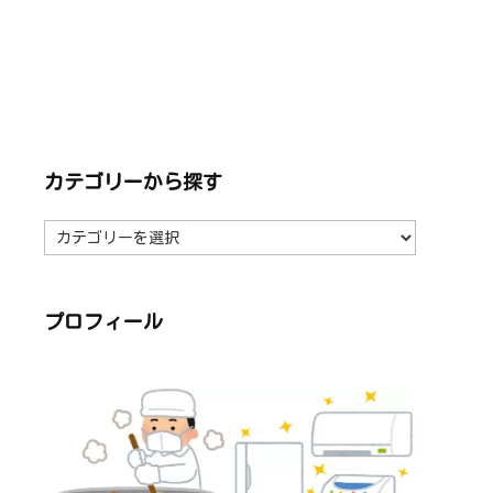
カテゴリーから探す
カ
テ
ゴ
リ
ー
か
ら
プロフィール
探
す