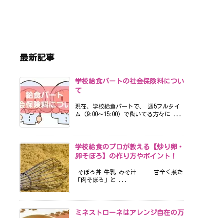
最新記事
学校給食パートの社会保険料につい
て
現在、学校給食パートで、 週5フルタイ
ム（9:00〜15:00）で働いてる方々に ...
学校給食のプロが教える【炒り卵・
卵そぼろ】の作り方やポイント！
そぼろ丼 牛乳 みそ汁 甘辛く煮た
「肉そぼろ」と ...
ミネストローネはアレンジ自在の万