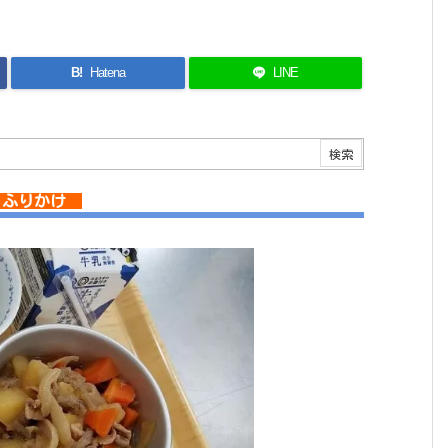
B!
Hatena
LINE
え ふりかけ