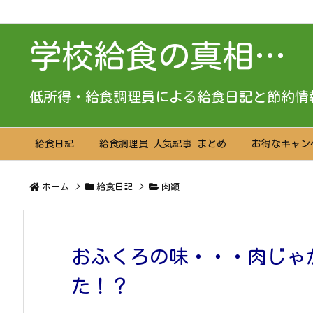
学校給食の真相…
低所得・給食調理員による給食日記と節約情
給食日記
給食調理員 人気記事 まとめ
お得なキャン
ホーム
>
給食日記
>
肉類
おふくろの味・・・肉じゃ
た！？