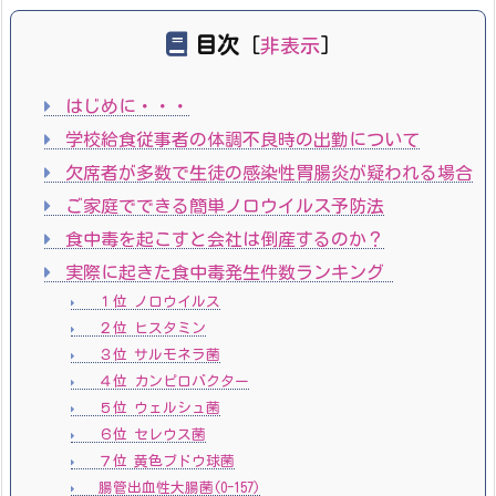
目次
[
非表示
]
はじめに・・・
学校給食従事者の体調不良時の出勤について
欠席者が多数で生徒の感染性胃腸炎が疑われる場合
ご家庭でできる簡単ノロウイルス予防法
食中毒を起こすと会社は倒産するのか？
実際に起きた食中毒発生件数ランキング
１位 ノロウイルス
２位 ヒスタミン
３位 サルモネラ菌
４位 カンピロバクター
５位 ウェルシュ菌
６位 セレウス菌
７位 黄色ブドウ球菌
腸管出血性大腸菌(O-157)