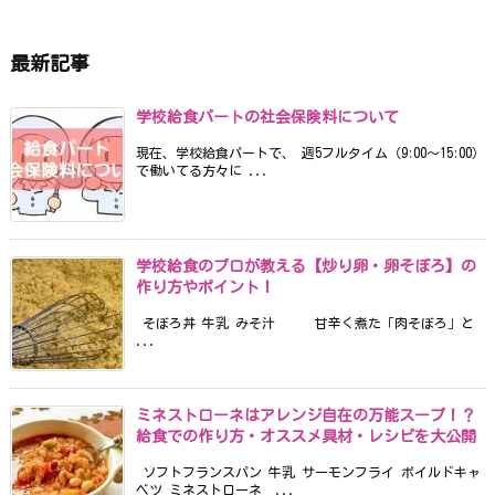
最新記事
学校給食パートの社会保険料について
現在、学校給食パートで、 週5フルタイム（9:00〜15:00）
で働いてる方々に ...
学校給食のプロが教える【炒り卵・卵そぼろ】の
作り方やポイント！
そぼろ丼 牛乳 みそ汁 甘辛く煮た「肉そぼろ」と
...
ミネストローネはアレンジ自在の万能スープ！？
給食での作り方・オススメ具材・レシピを大公開
ソフトフランスパン 牛乳 サーモンフライ ボイルドキャ
ベツ ミネストローネ ...