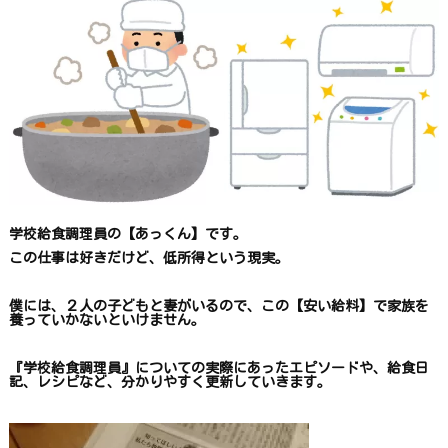
学校給食調理員の【あっくん】です。
この仕事は
好きだけど、
低所得という現実。
僕には、２人の子どもと妻がいるので、
この【安い給料】で
家族を
養っていかないといけません。
『学校給食調理員』についての
実際にあったエピソードや、
給食日
記、レシピ
など、
分かりやすく更新していきます
。