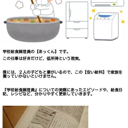
学校給食調理員の【あっくん】です。
この仕事は
好きだけど、
低所得という現実。
僕には、２人の子どもと妻がいるので、
この【安い給料】で
家族を
養っていかないといけません。
『学校給食調理員』についての
実際にあったエピソードや、
給食日
記、レシピ
など、
分かりやすく更新していきます
。