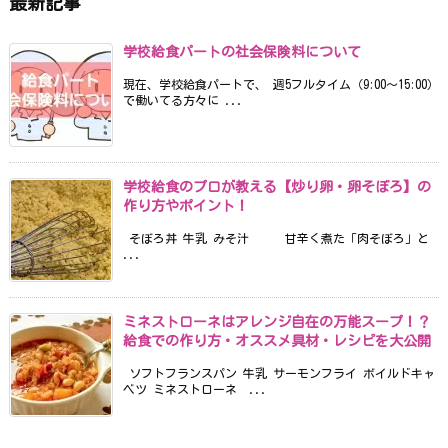
最新記事
学校給食パートの社会保険料について
現在、学校給食パートで、 週5フルタイム（9:00〜15:00）
で働いてる方々に ...
学校給食のプロが教える【炒り卵・卵そぼろ】の
作り方やポイント！
そぼろ丼 牛乳 みそ汁 甘辛く煮た「肉そぼろ」と
...
ミネストローネはアレンジ自在の万能スープ！？
給食での作り方・オススメ具材・レシピを大公開
ソフトフランスパン 牛乳 サーモンフライ ボイルドキャ
ベツ ミネストローネ ...