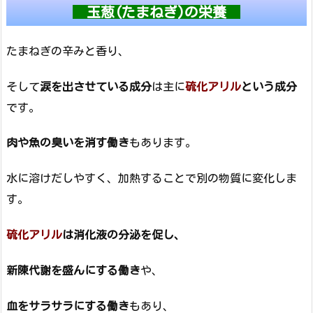
玉葱(たまねぎ)の栄養
たまねぎの辛みと香り、
そして
涙を出させている成分
は主に
硫化アリル
という成分
です。
肉や魚の臭いを消す働き
もあります。
水に溶けだしやすく、加熱することで別の物質に変化しま
す。
硫化アリル
は消化液の分泌を促し、
新陳代謝を盛んにする働き
や、
血をサラサラにする働き
もあり、