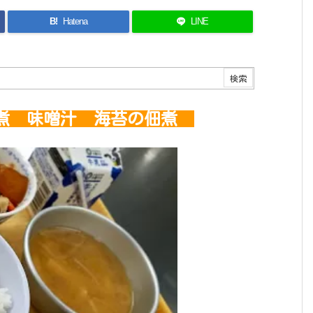
B!
Hatena
LINE
煮 味噌汁 海苔の佃煮