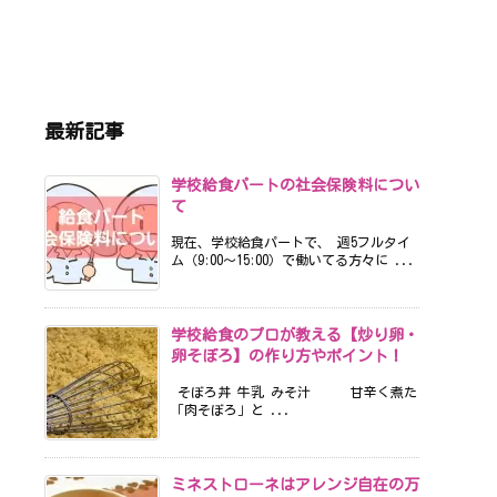
最新記事
学校給食パートの社会保険料につい
て
現在、学校給食パートで、 週5フルタイ
ム（9:00〜15:00）で働いてる方々に ...
学校給食のプロが教える【炒り卵・
卵そぼろ】の作り方やポイント！
そぼろ丼 牛乳 みそ汁 甘辛く煮た
「肉そぼろ」と ...
ミネストローネはアレンジ自在の万