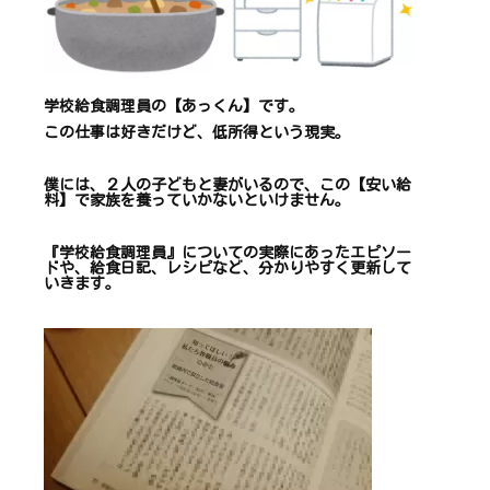
学校給食調理員の【あっくん】です。
この仕事は
好きだけど、
低所得という現実。
僕には、２人の子どもと妻がいるので、
この【安い給
料】で
家族を養っていかないといけません。
『学校給食調理員』についての
実際にあったエピソー
ドや、
給食日記、レシピ
など、
分かりやすく更新して
いきます
。