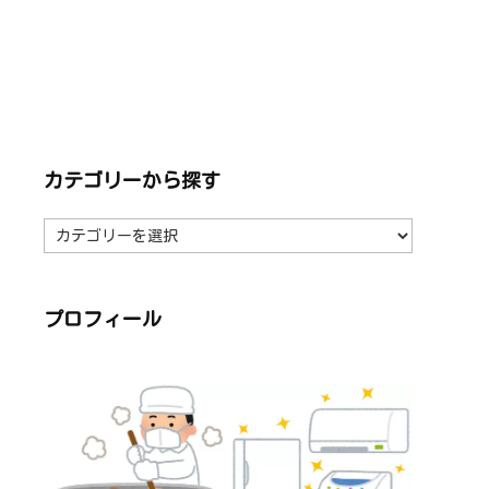
カテゴリーから探す
カ
テ
ゴ
リ
ー
か
ら
プロフィール
探
す