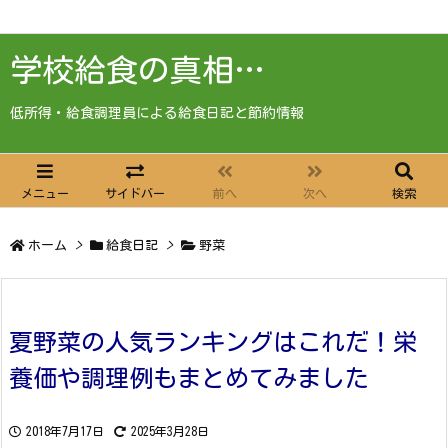
学校給食の真相…
低所得・給食調理員による給食日記と節約情報
メニュー
サイドバー
前へ
次へ
検索
ホーム
>
給食日記
>
野菜
夏野菜の人気ランキングはこれだ！栄
養価や調理例もまとめてみました
2018年7月17日
2025年3月28日