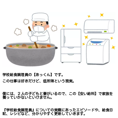
す
学校給食調理員の【あっくん】です。
この仕事は
好きだけど、
低所得という現実。
僕には、２人の子どもと妻がいるので、
この【安い給料】で
家族を
養っていかないといけません。
『学校給食調理員』についての
実際にあったエピソードや、
給食日
記、レシピ
など、
分かりやすく更新していきます
。