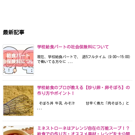
最新記事
学校給食パートの社会保険料について
現在、学校給食パートで、 週5フルタイム（9:00〜15:00）
で働いてる方々に ...
学校給食のプロが教える【炒り卵・卵そぼろ】の
作り方やポイント！
そぼろ丼 牛乳 みそ汁 甘辛く煮た「肉そぼろ」と
...
ミネストローネはアレンジ自在の万能スープ！？
給食での作り方・オススメ具材・レシピを大公開