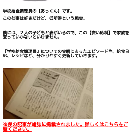
学校給食調理員の【あっくん】です。
この仕事は
好きだけど、
低所得という現実。
僕には、２人の子どもと妻がいるので、
この【安い給料】で
家族を
養っていかないといけません。
『学校給食調理員』についての
実際にあったエピソードや、
給食日
記、レシピ
など、
分かりやすく更新していきます
。
※僕の記事が雑誌に掲載されました。詳しくはこちらをご
覧ください。