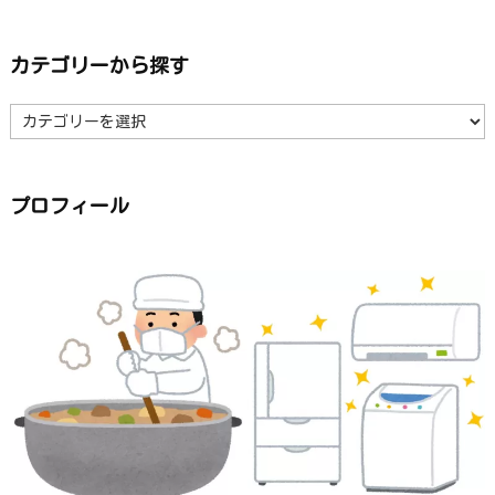
カテゴリーから探す
カ
テ
ゴ
リ
ー
か
ら
プロフィール
探
す