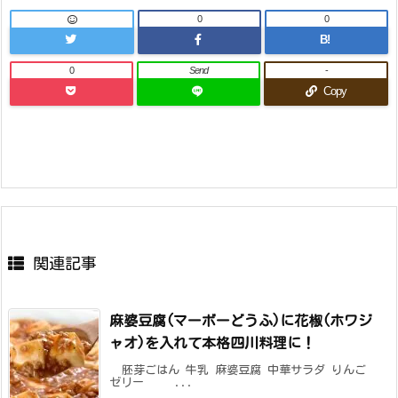
0
0
B!
0
Send
-
Copy
関連記事
麻婆豆腐(マーボーどうふ)に花椒(ホワジ
ャオ)を入れて本格四川料理に！
胚芽ごはん 牛乳 麻婆豆腐 中華サラダ りんご
ゼリー ...