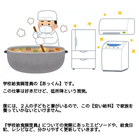
学校給食調理員の【あっくん】です。
この仕事は
好きだけど、
低所得という現実。
僕には、２人の子どもと妻がいるので、
この【安い給料】で
家族を
養っていかないといけません。
『学校給食調理員』についての
実際にあったエピソードや、
給食日
記、レシピ
など、
分かりやすく更新していきます
。