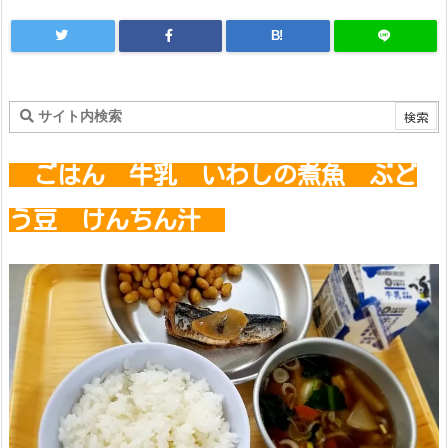
B!
ごはん 牛乳 いわしの煮魚 ぶど
う豆 けんちん汁