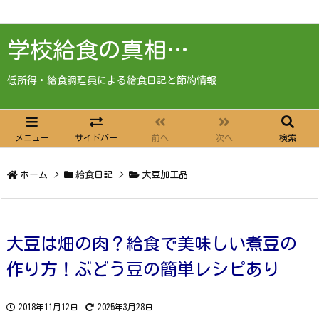
学校給食の真相…
低所得・給食調理員による給食日記と節約情報
メニュー
サイドバー
前へ
次へ
検索
ホーム
>
給食日記
>
大豆加工品
大豆は畑の肉？給食で美味しい煮豆の
作り方！ぶどう豆の簡単レシピあり
2018年11月12日
2025年3月28日