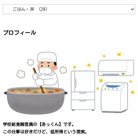
カ
テ
ゴ
リ
ー
か
ら
プロフィール
探
す
学校給食調理員の【あっくん】です。
この仕事は
好きだけど、
低所得という現実。