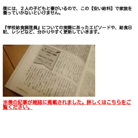
僕には、２人の子どもと妻がいるので、
この【安い給料】で
家族を
養っていかないといけません。
『学校給食調理員』についての
実際にあったエピソードや、
給食日
記、レシピ
など、
分かりやすく更新していきます
。
※僕の記事が雑誌に掲載されました。詳しくはこちらをご
覧ください。