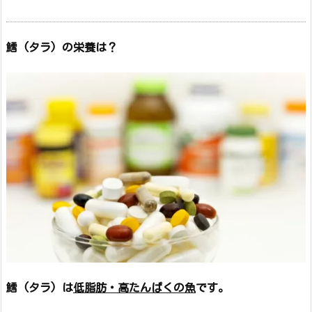
鱈 (タラ) の栄養は？
鱈 (タラ) は
低脂肪・高たんぱくの魚
です。