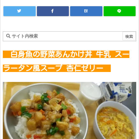
B!
白身魚の野菜あんかけ丼 牛乳 スー
ラータン風スープ 杏仁ゼリー