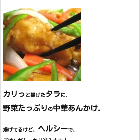
カリっ
タラ
と揚げた
に、
野菜たっぷり
中華あんかけ
の
。
ヘルシー
揚げてるけど、
で、