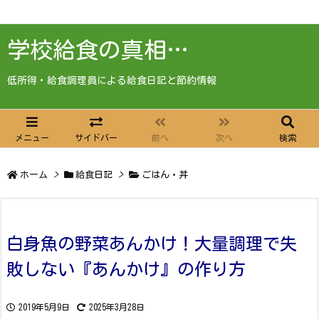
学校給食の真相…
低所得・給食調理員による給食日記と節約情報
メニュー
サイドバー
前へ
次へ
検索
ホーム
>
給食日記
>
ごはん・丼
白身魚の野菜あんかけ！大量調理で失
敗しない『あんかけ』の作り方
2019年5月9日
2025年3月28日