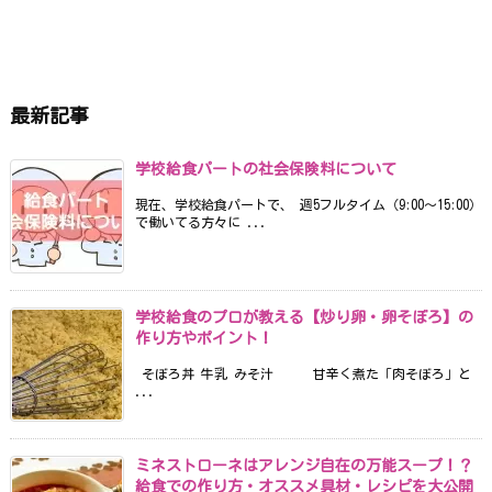
最新記事
学校給食パートの社会保険料について
現在、学校給食パートで、 週5フルタイム（9:00〜15:00）
で働いてる方々に ...
学校給食のプロが教える【炒り卵・卵そぼろ】の
作り方やポイント！
そぼろ丼 牛乳 みそ汁 甘辛く煮た「肉そぼろ」と
...
ミネストローネはアレンジ自在の万能スープ！？
給食での作り方・オススメ具材・レシピを大公開