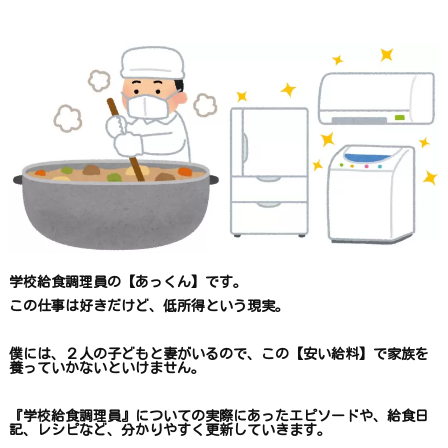
す
学校給食調理員の【あっくん】です。
この仕事は
好きだけど、
低所得という現実。
僕には、２人の子どもと妻がいるので、
この【安い給料】で
家族を
養っていかないといけません。
『学校給食調理員』についての
実際にあったエピソードや、
給食日
記、レシピ
など、
分かりやすく更新していきます
。