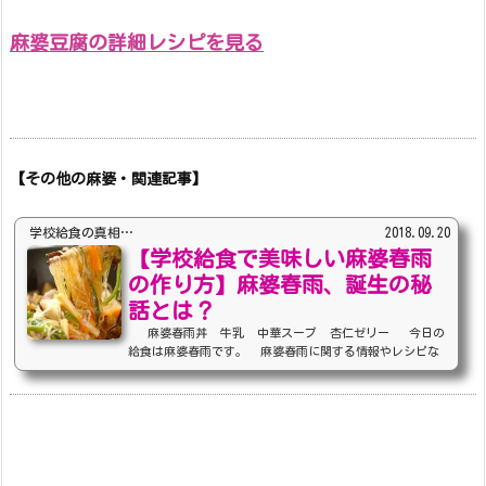
麻婆豆腐の詳細レシピを見る
【その他の麻婆・関連記事】
学校給食の真相…
2018.09.20
【学校給食で美味しい麻婆春雨
の作り方】麻婆春雨、誕生の秘
話とは？
麻婆春雨丼 牛乳 中華スープ 杏仁ゼリー 今日の
給食は麻婆春雨です。 麻婆春雨に関する情報やレシピな
どを詳しく解説していきます。 春雨なので、こどもたち
にも喜んで食べてもらえますね。 (adsbygoogle = wind
ow.adsbygoogle || ).push({}); 麻婆春雨 麻婆春
雨と言えば、大体の方々が、永谷園の麻婆春雨を思い浮かぶ
のではないでしょうか？ 今でこそ、中華料理の定番にな
っている、麻婆春雨ですが、元々は日本の永谷園によって、
開発された簡易中華惣菜なの...