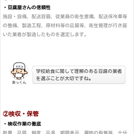
・豆腐屋さんの信頼性
施設・設備、配送容器、従業員の衛生意識、
配送保冷車等
の整備、製造工程、
原材料等の品質等、衛生管理が行き届
いた業者が
製造したものを選定します。
学校給食に関して理解のある豆腐の業者
を選ぶことが大切ですね
。
あっくん
②検収・保管
・検収作業の徹底
数量、品質、鮮度、品温、期限表示、
異物の有無等、十分