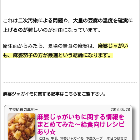
これは
二次汚染による問題
や、
大量の豆腐の温度を確実に
上げるのが
難しい
のが理由になっています。
衛生面からみたら、夏場の給食の麻婆は、
麻婆じゃがい
も、麻婆茄子の方が
最適という結論になります。
麻婆ジャガイモに関する記事はこちらをご覧下さい。
学校給食の真相…
2018.06.28
麻婆じゃがいもに関する情報を
まとめてみた～給食向けレシピ
あり☆
ごはん 牛乳 麻婆ジャガイモ 中華スープ 本日の給食は