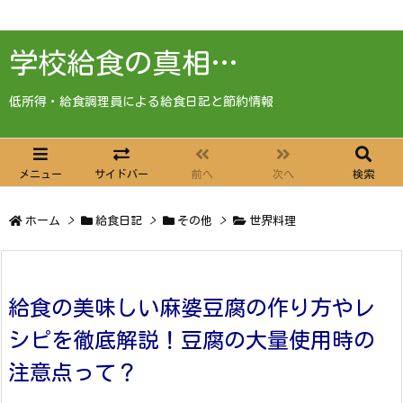
学校給食の真相…
低所得・給食調理員による給食日記と節約情報
メニュー
サイドバー
前へ
次へ
検索
ホーム
>
給食日記
>
その他
>
世界料理
給食の美味しい麻婆豆腐の作り方やレ
シピを徹底解説！豆腐の大量使用時の
注意点って？