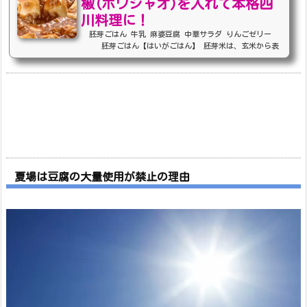
椒(ホワジャオ)を入れて本格四
川料理に！
胚芽ごはん 牛乳 麻婆豆腐 中華サラダ りんごゼリー
胚芽ごはん【はいがごはん】 胚芽米は、玄米から表
皮ぬか層をとり、一番栄養のある部分(胚芽)だけを残し
て、精米したお米です。炊飯器でいつもの白米のように炊け
ます。白米より、栄養があり、玄米より食べやすいのが胚芽
米です。炊くときは、白米の時より、水分を気持ち多くし
て、長めに浸水させましょう。 麻婆豆腐【まーぼーど
うふ】 麻婆豆腐は中国四川料理です。正式には陳麻婆豆
腐と言います。日本に広く普及したのは、1950年頃で
す。 &a...
夏場は豆腐の大量使用が禁止の理由