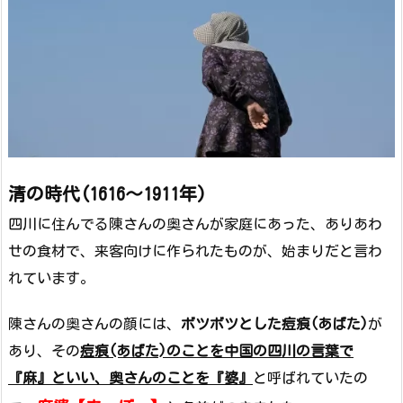
清の時代(1616～1911年)
四川に住んでる陳さんの奥さんが家庭にあった、ありあわ
せの食材で、来客向けに作られたものが、始まりだと言わ
れています。
陳さんの奥さんの顔には、
ボツボツとした痘痕(あばた)
が
あり、その
痘痕(あばた)のことを
中国の四川の言葉で
『麻』といい、
奥さんのことを『婆』
と呼ばれていたの