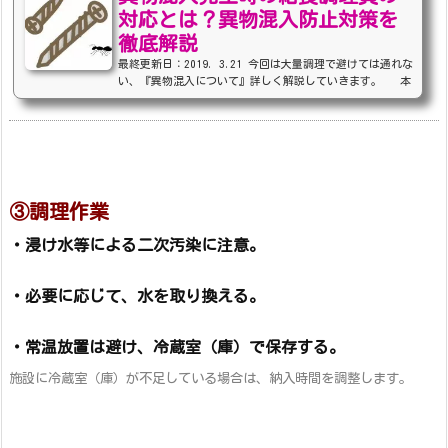
対応とは？異物混入防止対策を
徹底解説
最終更新日：2019. 3.21 今回は大量調理で避けては通れな
い、『異物混入について』詳しく解説していきます。 本
記事の内容・学校給食の異物について・異物混入の対策方
法・異物混入発生時の調理員の対応方法 (adsbygoogle
= window.adsbygoogle || ).push({}); はじめ
に・・・ 僕たち学校給食調理員は、保護者の方々から、大
切なお子さん達の命を預かっています。我々が、食中毒やア
レルギーの誤配を出してしまえば、これは、こどもたちの命
に関わる大問題になりま...
③調理作業
・浸け水等による二次汚染に注意。
・必要に応じて、水を取り換える。
・常温放置は避け、冷蔵室（庫）で保存する。
施設に冷蔵室（庫）が不足している場合は、
納入時間を調整します。