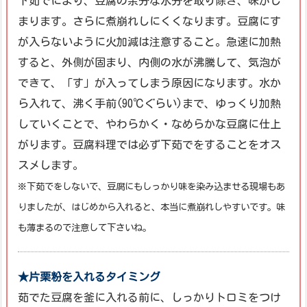
下茹でにより、豆腐の余分な水分を取り除き、味がし
まります。さらに煮崩れしにくくなります。豆腐にす
が入らないように火加減は注意すること。急速に加熱
すると、外側が固まり、内側の水が沸騰して、気泡が
できて、「す」が入ってしまう原因になります。水か
ら入れて、沸く手前(90℃ぐらい)まで、ゆっくり加熱
していくことで、やわらかく・なめらかな豆腐に仕上
がります。豆腐料理では必ず下茹でをすることをオス
スメします。
※下茹でをしないで、豆腐にもしっかり
味を染み込ませる現場もあ
りましたが、
はじめから入れると、本当に煮崩れしやすいです。
味
も薄まるので注意して下さいね。
★片栗粉を入れるタイミング
茹でた豆腐を釜に入れる前に、しっかりトロミをつけ