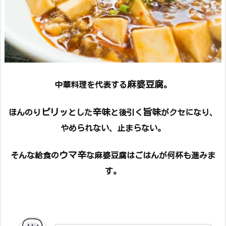
麻婆豆腐
中華料理を代表する
。
ピリッ
辛味
旨味
ほんのり
とした
と
後引く
がクセになり、
やめられない、止まらない。
ウマ辛
そんな給食の
な麻婆豆腐は
ごはんが何杯も進みま
す。