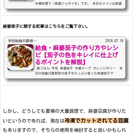
中華料理で「麻婆ジャガイモ」です。 本日のメインは麻婆
になりますが、豆腐ではなく、「じゃがいも」です。麻婆ジ
ャガイモに関する情報や作り方のコツ・レシピなどをわかり
やすく解説していきます。 本記事の内容・各献立に関する
解説とポイント・麻婆じゃがいもについて・麻婆じゃがいも
麻婆茄子に関する記事はこちらをご覧下さい。
のレシピ内容 (adsbygoogle = window.adsbygoogle |
| ).push({}); 麻婆じゃがいもまずは麻婆じゃがいもとい
う料理について、少し調べてみましたが、レシピし...
学校給食の真相…
2018.07.18
給食・麻婆茄子の作り方やレシ
ピ【茄子の色をキレイに仕上げ
るポイントを解説】
麦ごはん 牛乳 麻婆茄子 中華スープ オレンジゼリー 本
日の給食は夏野菜の茄子をたっぷり使った麻婆茄子で
す。 今回は学校給食での「麻婆茄子」の美味しい作り方か
ら【茄子のキレイな仕上げ方】について、詳しく解説してい
きます。 本記事の内容・各献立に関する解説とポイント・
麻婆茄子について・麻婆茄子のレシピ内容 (adsbygoogle
= window.adsbygoogle || ).push({}); 麻婆茄子(まー
ぼーなす)こどもは茄子は嫌いだが、麻婆茄子は食べれ
る！！といった、こどもが多いのではないでしょうか？ ...
しかし、どうしても夏場の大量調理で、麻婆豆腐が作りた
冷凍でカットされてる豆腐
いというのであれば、現在は
もありますので、そちらの使用を検討すると良いかもしれ